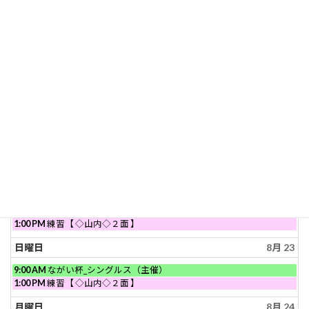
月
日
1:00 PM
練習【 ◇山内◇２面 】
15th
曜
2026
日,
月曜日
8月 17
8
月
16th
火曜日
8月 18
2026
水曜日
8月 19
木曜日
8月 20
金曜日
8月 21
土曜日
8月 22
土
1:00 PM
練習【 ◇山内◇２面 】
曜
日,
日曜日
8月 23
8
月
日
9:00 AM
ながい杯_シングルス（主催）
22nd
曜
日
1:00 PM
練習【 ◇山内◇２面 】
2026
日,
曜
8
日,
月曜日
8月 24