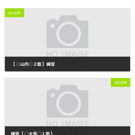
前の記事
【 ◇山内◇２面 】練習
2024年4月6日
次の記事
練習【 ◯大鳥◯１面 】