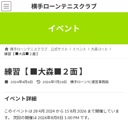
コ
ナ
横手ローンテニスクラブ
ン
ビ
テ
ゲ
ン
ー
ツ
シ
イベント
へ
ョ
ス
ン
キ
に
ッ
移
横手ローンテニスクラブ 公式サイト
イベント
大森コート
プ
動
練習【 ■大森■２面 】
練習【 ■大森■２面 】
最
2024年4月6日
2026年7月26日
横手ローンTC運営事務局
終
更
新
イベント詳細
日
時
このイベントは 28 4月 2024 から 15 8月 2026 まで開催していま
:
す。 次回の開催は 2026年8月8日 1:00 PM です。