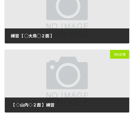
練習【 ◯大鳥◯２面 】
2024年4月6日
次の記事
【 ◇山内◇２面 】練習
2024年4月6日