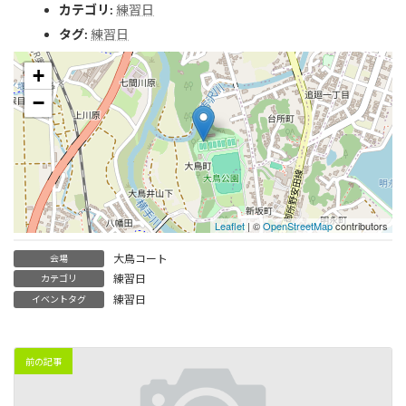
カテゴリ:
練習日
タグ:
練習日
+
−
Leaflet
| ©
OpenStreetMap
contributors
大鳥コート
会場
練習日
カテゴリ
練習日
イベントタグ
前の記事