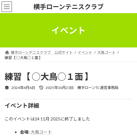
コ
ナ
横手ローンテニスクラブ
ン
ビ
テ
ゲ
ン
ー
ツ
シ
イベント
へ
ョ
ス
ン
キ
に
ッ
移
横手ローンテニスクラブ 公式サイト
イベント
大鳥コート
プ
動
練習【 ◯大鳥◯１面 】
練習【 ◯大鳥◯１面 】
最
2024年4月6日
2025年10月23日
横手ローンTC運営事務局
終
更
新
イベント詳細
日
時
このイベントは24 11月 2025に終了しました
:
会場:
大鳥コート