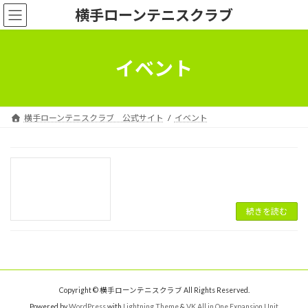
コ
ナ
横手ローンテニスクラブ
ン
ビ
テ
ゲ
ン
ー
ツ
シ
イベント
へ
ョ
ス
ン
キ
に
ッ
移
横手ローンテニスクラブ 公式サイト
イベント
プ
動
続きを読む
Copyright © 横手ローンテニスクラブ All Rights Reserved.
Powered by
WordPress
with
Lightning Theme
&
VK All in One Expansion Unit