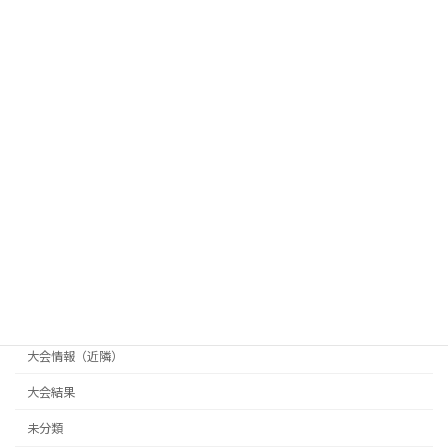
カテゴリー
その他
ギャラリー
つるた杯
ほそや杯
天天杯
県南クラブ対抗戦
長井杯
大会情報（主催）
大会情報（横手市テニス協会主催）
大会情報（近隣）
大会結果
未分類