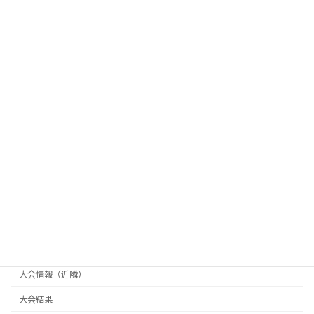
カテゴリー
その他
ギャラリー
つるた杯
ほそや杯
天天杯
県南クラブ対抗戦
長井杯
大会情報（主催）
大会情報（横手市テニス協会主催）
大会情報（近隣）
大会結果