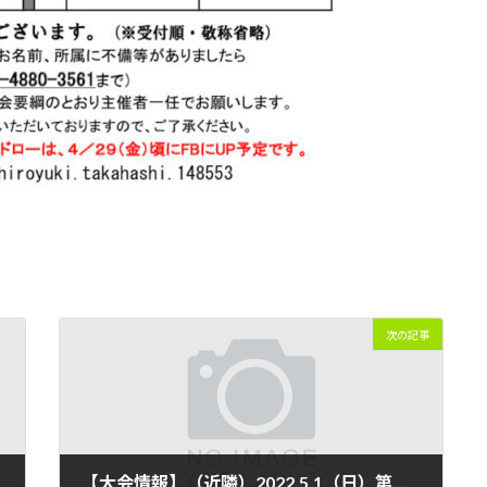
次の記事
【大会情報】（近隣）2022.5.1（日）第１５回「さくら杯」ミックスダブルス・テニス大会 仮ドロー