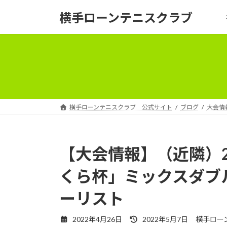
コ
ナ
横手ローンテニスクラブ
ン
ビ
テ
ゲ
ン
ー
ツ
シ
へ
ョ
ス
ン
キ
に
ッ
移
横手ローンテニスクラブ 公式サイト
ブログ
大会情
プ
動
【大会情報】（近隣）20
くら杯」ミックスダブ
ーリスト
最
2022年4月26日
2022年5月7日
横手ロー