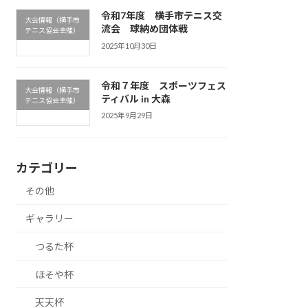
令和7年度 横手市テニス交
大会情報（横手市
流会 球納め団体戦
テニス協会主催）
2025年10月30日
令和７年度 スポーツフェス
大会情報（横手市
ティバル in 大森
テニス協会主催）
2025年9月29日
カテゴリー
その他
ギャラリー
つるた杯
ほそや杯
天天杯