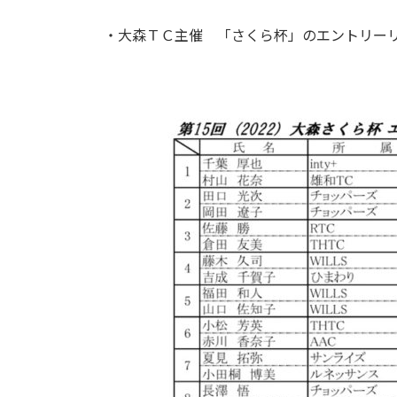
終
更
・大森ＴＣ主催 「さくら杯」のエントリー
新
日
時
: