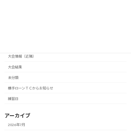
天天杯
県南クラブ対抗戦
長井杯
大会情報（主催）
大会情報（横手市テニス協会主催）
大会情報（近隣）
大会結果
未分類
横手ローンＴＣからお知らせ
練習日
アーカイブ
2026年7月