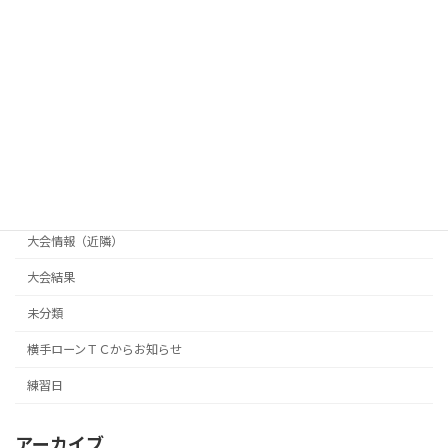
ほそや杯
天天杯
県南クラブ対抗戦
長井杯
大会情報（主催）
大会情報（横手市テニス協会主催）
大会情報（近隣）
大会結果
未分類
横手ローンＴＣからお知らせ
練習日
アーカイブ