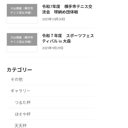
令和7年度 横手市テニス交
大会情報（横手市
流会 球納め団体戦
テニス協会主催）
2025年10月30日
令和７年度 スポーツフェス
大会情報（横手市
ティバル in 大森
テニス協会主催）
2025年9月29日
カテゴリー
その他
ギャラリー
つるた杯
ほそや杯
天天杯