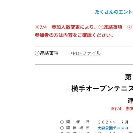
終
更
たくさんのエント
新
日
時
※7/4 参加人数変更により、①連絡事項 
:
参加者の方は内容をご確認ください。
➀連絡事項 →
PDFファイル