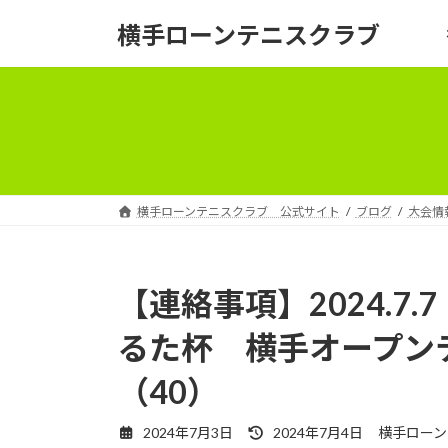
コ
ナ
横手ローンテニスクラブ
ン
ビ
テ
ゲ
ン
ー
ツ
シ
へ
ョ
ス
ン
キ
に
ッ
移
横手ローンテニスクラブ 公式サイト
ブログ
大会情
プ
動
【連絡事項】2024.7
るた杯 横手オープン
（40）
最
2024年7月3日
2024年7月4日
横手ローン