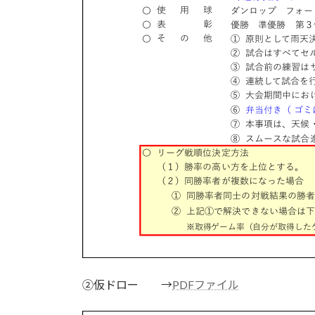
➁仮ドロー →
PDFファイル