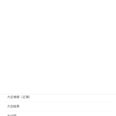
カテゴリー
その他
ギャラリー
つるた杯
ほそや杯
天天杯
県南クラブ対抗戦
長井杯
大会情報（主催）
大会情報（横手市テニス協会主催）
大会情報（近隣）
大会結果
未分類